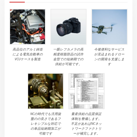
高品位のアルミ鋳造
一眼レフカメラの高
今後便利なサービス
による電気自動車の
精度樹脂部品の試作
が見込まれるドロー
VCUケースを製造
金型での短納期での
ンの開発を支援しま
供給が可能です。
す
NCの時代でも汎用旋
量産供給の品質保証
盤のの良さであるフ
体制を整備します。
レキシブルな対応で
不足があればNCネッ
の単品短納期加工が
トワークファクトリ
可能です
ーが補完します。