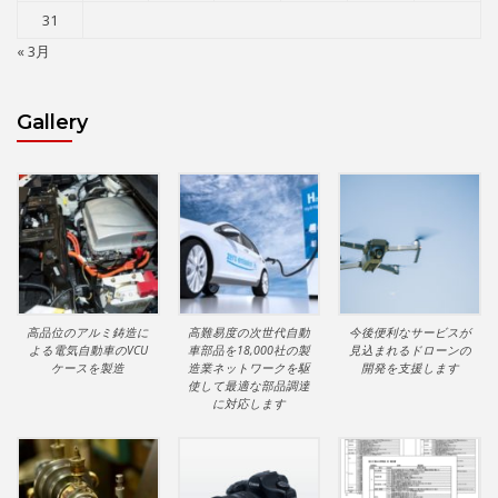
31
« 3月
Gallery
高品位のアルミ鋳造に
高難易度の次世代自動
今後便利なサービスが
よる電気自動車のVCU
車部品を18,000社の製
見込まれるドローンの
ケースを製造
造業ネットワークを駆
開発を支援します
使して最適な部品調達
に対応します