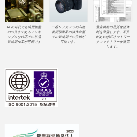
NCの時代でも汎用旋盤
一眼レフカメラの高精
量産供給の品質保証体
のの良さであるフレキ
度樹脂部品の試作金型
制を整備します。不足
シブルな対応での単品
での短納期での供給が
があればNCネットワー
短納期加工が可能です
可能です。
クファクトリーが補完
します。