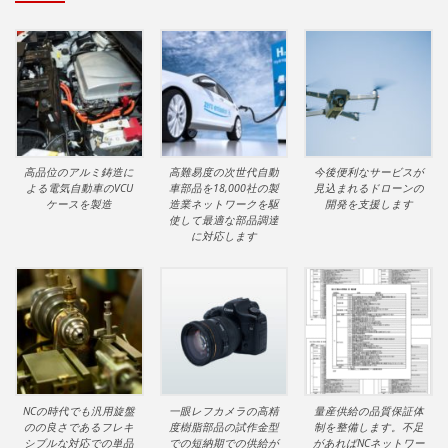
Gallery
高品位のアルミ鋳造に
高難易度の次世代自動
今後便利なサービスが
よる電気自動車のVCU
車部品を18,000社の製
見込まれるドローンの
ケースを製造
造業ネットワークを駆
開発を支援します
使して最適な部品調達
に対応します
NCの時代でも汎用旋盤
一眼レフカメラの高精
量産供給の品質保証体
のの良さであるフレキ
度樹脂部品の試作金型
制を整備します。不足