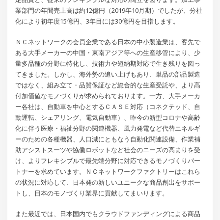
業部門の年間売上高は約12億円（2019年10月期）でしたが、分社
化により初年度15億円、3年目には30億円を目指します。
ＮＣネットワークの会員企業である日本の中小製造業は、客先で
ある大手メーカーの中国・東南アジア等への生産移管により、少
量多品種の分野に特化し、技術力や短納期対応で生き残りを図っ
てきました。しかし、海外勢の追い上げもあり、単品の部品製造
ではなく、組み立て・品質保証など総合的な生産受託や、より高
付加価値なモノづくりが求められております。一方、大手メーカ
ー各社は、自動車を中心とするＣＡＳＥ対応（コネクテッド、自
動運転、シェアリング、電気自動車）、昨今の新型コロナや高齢
化に伴う医療・福祉分野の関連機器、風力発電など代替エネルギ
ーのための各種機器、人口減にともなう自動化関連設備、作業補
助アシストスーツや協働ロボットなど社会のニーズの高まりを受
け、よりフレキシブルで最先端分野に対応できるモノづくりパー
トナーを求めています。ＮＣネットワークファクトリーはこれら
の状況に対応して、日本発の新しいユニークな商品創出をサポー
トし、日本のモノづくり業界に貢献してまいります。
また最近では、日本国内でもクラウドファンディングによる商品