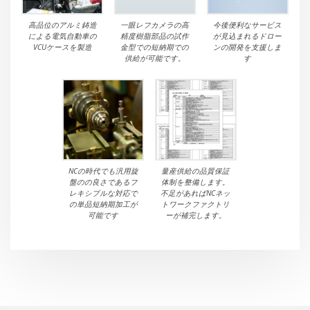
高品位のアルミ鋳造
一眼レフカメラの高
今後便利なサービス
による電気自動車の
精度樹脂部品の試作
が見込まれるドロー
VCUケースを製造
金型での短納期での
ンの開発を支援しま
供給が可能です。
す
NCの時代でも汎用旋
量産供給の品質保証
盤のの良さであるフ
体制を整備します。
レキシブルな対応で
不足があればNCネッ
の単品短納期加工が
トワークファクトリ
可能です
ーが補完します。