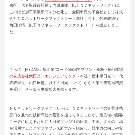
東区、代表取締役社長：内原康雄、以下ＮＣネットワーク）は、
このほど加工事業部門を分社化し、全額出資の子会社として株式
会社ＮＣネットワークファクトリー（本社：同上、代表取締役：
角田洋晴、以下ＮＣネットワークファクトリー）を設立しまし
た。
さらに、JASDAQ上場企業(コード6635)でプリント基板・EMS製造
の
株式会社大日光・エンジニアリング
（本社：栃木県日光市、代
表取締役：山口琢也、以下大日光エンジ）からの第三者割当増資
を受け、さらなる事業拡大を図ります。
ＮＣネットワークファクトリーは、ＮＣネットワークの企業連携
窓口を兼ねた技術商社の役割を担ってきましたが、最先端の顧客
ニーズに応えるために大日光エンジ社の日本、中国、タイの工場
を活用することでファブレス経営から脱皮し、競争力の向上や安
定品質と、従来のフレキシブルな対応の両立を図ります。加工事