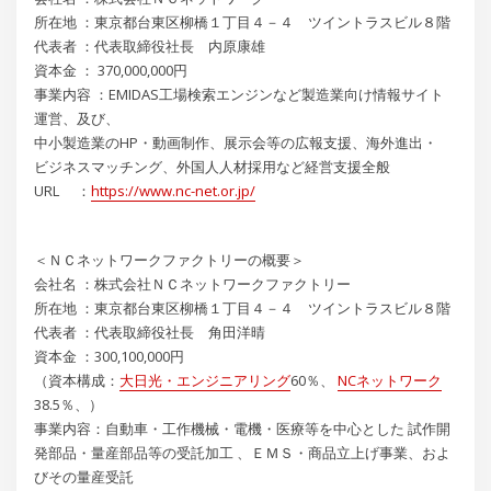
所在地 ：東京都台東区柳橋１丁目４－４ ツイントラスビル８階
代表者 ：代表取締役社長 内原康雄
資本金 ： 370,000,000円
事業内容 ：EMIDAS工場検索エンジンなど製造業向け情報サイト
運営、及び、
中小製造業のHP・動画制作、展示会等の広報支援、海外進出・
ビジネスマッチング、外国人人材採用など経営支援全般
URL ：
https://www.nc-net.or.jp/
＜ＮＣネットワークファクトリーの概要＞
会社名 ：株式会社ＮＣネットワークファクトリー
所在地 ：東京都台東区柳橋１丁目４－４ ツイントラスビル８階
代表者 ：代表取締役社長 角田洋晴
資本金 ：300,100,000円
（資本構成：
大日光・エンジニアリング
60％、
NCネットワーク
38.5％、）
事業内容：自動車・工作機械・電機・医療等を中心とした 試作開
発部品・量産部品等の受託加工 、ＥＭＳ・商品立上げ事業、およ
びその量産受託