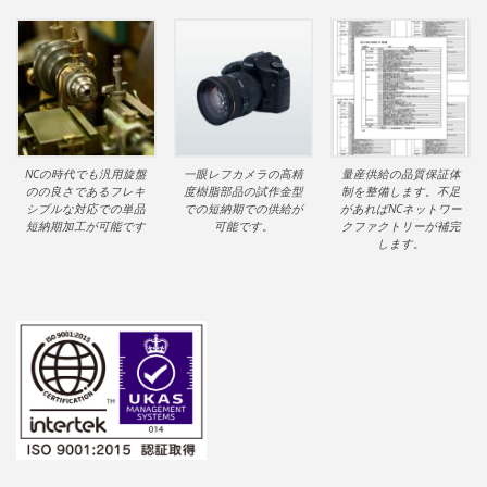
NCの時代でも汎用旋盤
一眼レフカメラの高精
量産供給の品質保証体
のの良さであるフレキ
度樹脂部品の試作金型
制を整備します。不足
シブルな対応での単品
での短納期での供給が
があればNCネットワー
短納期加工が可能です
可能です。
クファクトリーが補完
します。