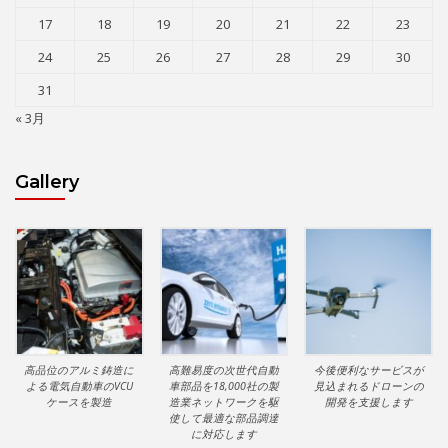
17
18
19
20
21
22
23
24
25
26
27
28
29
30
31
« 3月
Gallery
高品位のアルミ鋳造に
高難易度の次世代自動
今後便利なサービスが
よる電気自動車のVCU
車部品を18,000社の製
見込まれるドローンの
ケースを製造
造業ネットワークを駆
開発を支援します
使して最適な部品調達
に対応します