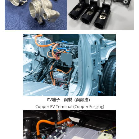
EV端子 銅製（銅鍛造）
Copper EV Terminal (Copper Forging)