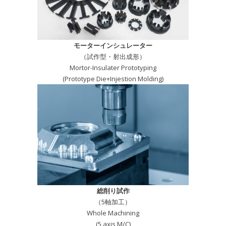
モーターインシュレーター
（試作型・射出成形）
Mortor-Insulater Prototyping
(Prototype Die+Injestion Molding)
総削り試作
（5軸加工）
Whole Machining
(5 axis M/C)