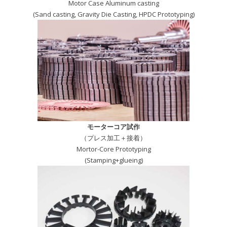
Motor Case Aluminum casting
(Sand casting, Gravity Die Casting, HPDC Prototyping)
モーターコア試作
（プレス加工＋接着）
Mortor-Core Prototyping
(Stamping+glueing)