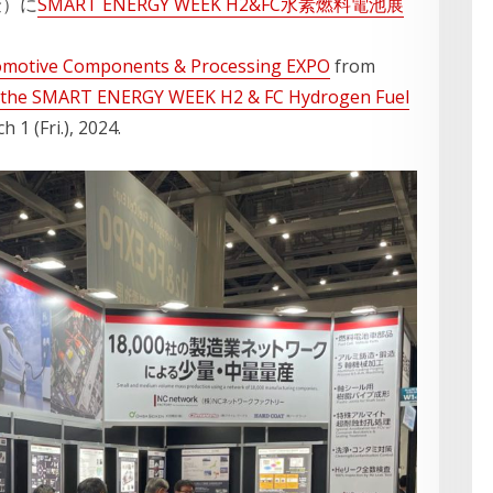
金）に
SMART ENERGY WEEK H2&FC水素燃料電池展
omotive Components & Processing EXPO
from
the SMART ENERGY WEEK H2 & FC Hydrogen Fuel
1 (Fri.), 2024.