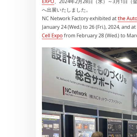
EXPO
、2024年2月28日（水）～3月1日（
へ出展いたしました。
NC Network Factory exhibited at
the Aut
January 24 (Wed.) to 26 (Fri.), 2024, and at
Cell Expo
from February 28 (Wed.) to March 