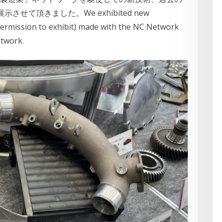
て頂きました。We exhibited new
permission to exhibit) made with the NC Network
etwork.