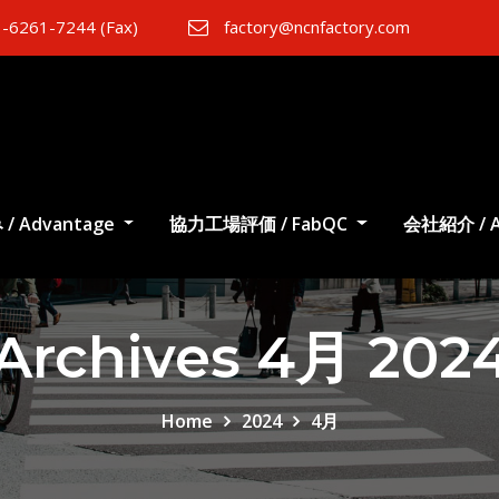
-6261-7244 (Fax)
factory@ncnfactory.com
/ Advantage
協力工場評価 / FabQC
会社紹介 / A
Archives 4月 202
Home
2024
4月