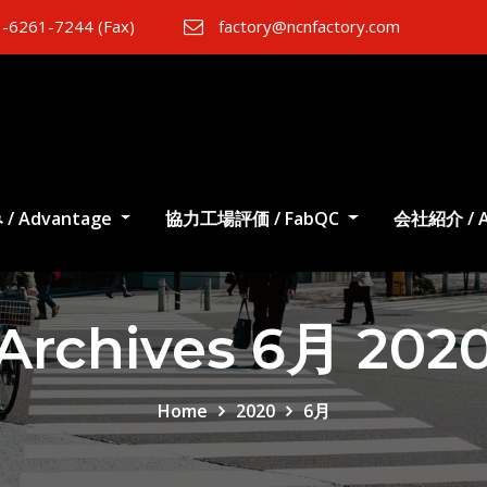
-6261-7244 (Fax)
factory@ncnfactory.com
/ Advantage
協力工場評価 / FabQC
会社紹介 / A
Archives 6月 202
Home
2020
6月