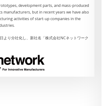
prototypes, development parts, and mass-produced
cs manufacturers, but in recent years we have also
uring activities of start-up companies in the
dustries.
月1日より分社化し、新社名「株式会社NCネットワーク